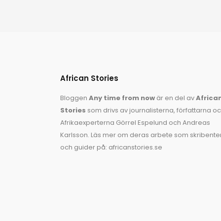
timme. Det är fem gånger det globala
genomsnittet. Bland aktivisterna som jobbar
för
African Stories
Bloggen
Any time from now
är en del av
Africa
Stories
som drivs av journalisterna, författarna o
Afrikaexperterna
Görrel Espelund
och
Andreas
Karlsson
. Läs mer om deras arbete som skribente
och guider på:
africanstories.se