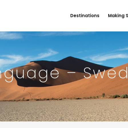
Destinations
Making 
nguage – Swed