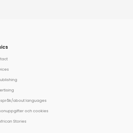
sics
tact
vices
ublishing
ertising
språk/about languages
sonuppgifter och cookies
African Stories