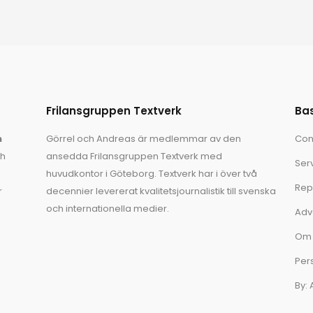
ett gigantiskt dammbygge rubbar
maktbalansen i nordöstra Afrika. Denna
artikel av Andreas
Frilansgruppen Textverk
Ba
n
Görrel och Andreas är medlemmar av den
Con
ch
ansedda Frilansgruppen Textverk med
Ser
huvudkontor i Göteborg. Textverk har i över två
Rep
r
decennier levererat kvalitetsjournalistik till svenska
och internationella medier.
Adv
Om 
Per
By: 