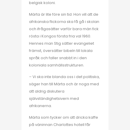
belgisk koloni.
Märta är lite före sin tid. Hon vill att de
afrikanska flickorna ska få gå i skolan
och ifrågasätter varför bara män fick
rösta i Kongos första fria val 1960.
Hennes man Stig sätter evangeliet
främst, översätter bibeln till lokala
språk och faller snabbt in i den
koloniala samhällsstrukturen.
– Vi ska inte blanda oss i det politiska,
säger han till Märta och är noga med
att aldrig diskutera
självständighetsivern med
afrikanerna.
Märta som tycker om att dricka kaffe
på väninnan Charlottes hotell får