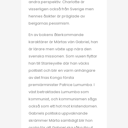
andra perspektiv. Charlotte är
visserligen också från Sverige men
hennes åsikter är präglade av
belgarnas pessimism.
En av bokens återkommande
karaktärer är Märtas vän Gabriel, han
är lärare men växte upp nära den
svenska missionen. Som vuxen flyttar
han till Stanleyville där han väcks
politiskt och blir en varm anhängare
av det frias Kongo första
premiärminister Patrice Lumumba. I
väst betraktades Lumumba som
kommunist, och kommunismen sågs
också som ett hot mot kristendomen.
Gabriels politiska uppvaknande
skrämmer Märta samtidigt blir hon
orolig för att Gabriel ska råka illa ut