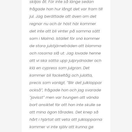
skiljas åt. För inte så länge sedan
frågade hon hur långt det var fram till
jul. Jag berättade att även om det
regnar nu och är höst här kommer
det inte att bli vinter på samma sätt
som i Malmö. Istället för snö kommer
de stora julstjärneträden att blomma
och rosorna slå ut. Jag lovade henne
att vi ska sätta upp julprydnader och
klä en cypress som julgran. Det
kommer bli fackeltåg och julotta,
precis som vanligt. ”Blir det julklappar
också”, frågade hon och jag svarade
”javisst” men var tvungen att vända
bort ansiktet för att hon inte skulle se
att mina ögon tårades. Det knep så
hårt i hjärtat att veta att julklapparna
kommer vi inte själv att kunna ge