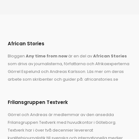
African Stories
Bloggen
Any time from now
är en del av
African Stories
som drivs av journalisterna, författarna och Afrikaexperterna
Görrel Espelund
och
Andreas Karlsson
. Läs mer om deras
arbete som skribenter och guider på:
africanstories.se
Frilansgruppen Textverk
Görrel och Andreas är medlemmar av den ansedda
Frilansgruppen Textverk med huvudkontor i Göteborg.
Textverk har i över två decennier levererat
kvalitetsjournalistik till svenska och internationella medier.