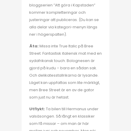
bloggserien ”Att göra i Kapstaden”
kommer kompletteringar och
justeringar att publiceras. (Du kan se
alla delar via kategori-menyn längs
ner i högerspalten).
Äta:
Missa inte True Italic på Bree
Street. Fantastisk italiensk mat med en
sydafrikansk touch. Bolognesen är
gjord på kudu – bara en sådan sak.
Och delikatesstallrikarna är lysande.
Läget kan uppfattas som lite märkligt,
men Bree Street är en av de gator
som just nu är hetast.
Utflykt:
Ta bilen till Hermanus under
valsäsongen. Så långt en klassiker
som få missar – om man är här
mellan juni och november. Men nöj