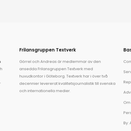
Frilansgruppen Textverk
Ba
n
Görrel och Andreas är medlemmar av den
Con
ch
ansedda Frilansgruppen Textverk med
Ser
huvudkontor i Göteborg. Textverk har i över två
Rep
r
decennier levererat kvalitetsjournalistik till svenska
och internationella medier.
Adv
Om 
Per
By: 