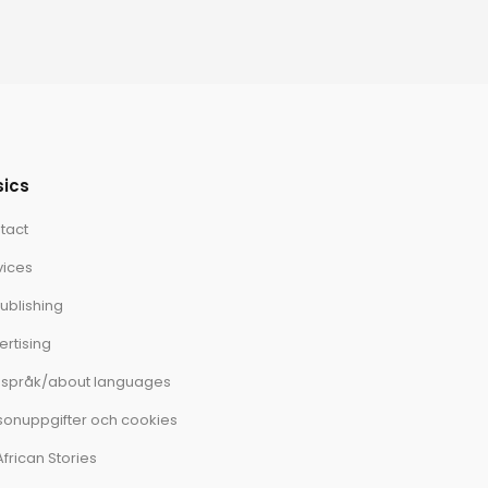
sics
tact
vices
ublishing
ertising
språk/about languages
sonuppgifter och cookies
African Stories