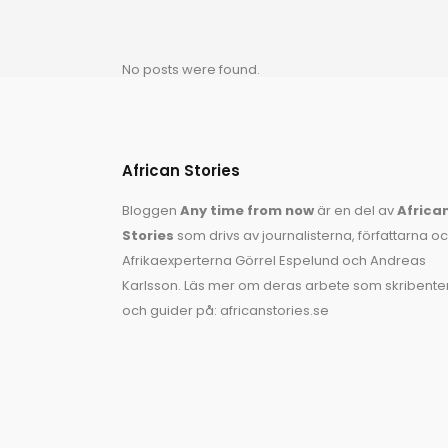
No posts were found.
African Stories
Bloggen
Any time from now
är en del av
Africa
Stories
som drivs av journalisterna, författarna o
Afrikaexperterna
Görrel Espelund
och
Andreas
Karlsson
. Läs mer om deras arbete som skribente
och guider på:
africanstories.se