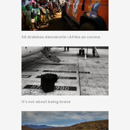
Så drabbas demokratin i Afrika av corona
It’s not about being brave