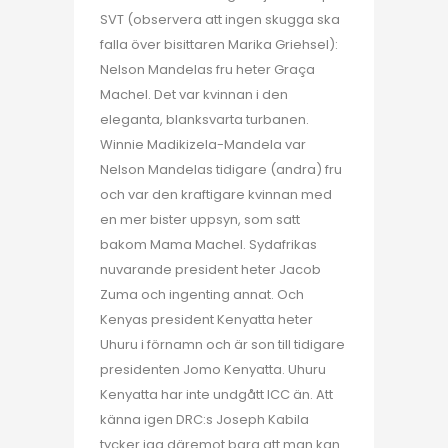
SVT (observera att ingen skugga ska
falla över bisittaren Marika Griehsel):
Nelson Mandelas fru heter Graça
Machel. Det var kvinnan i den
eleganta, blanksvarta turbanen.
Winnie Madikizela-Mandela var
Nelson Mandelas tidigare (andra) fru
och var den kraftigare kvinnan med
en mer bister uppsyn, som satt
bakom Mama Machel. Sydafrikas
nuvarande president heter Jacob
Zuma och ingenting annat. Och
Kenyas president Kenyatta heter
Uhuru i förnamn och är son till tidigare
presidenten Jomo Kenyatta. Uhuru
Kenyatta har inte undgått ICC än. Att
känna igen DRC:s Joseph Kabila
tycker jag däremot bara att man kan