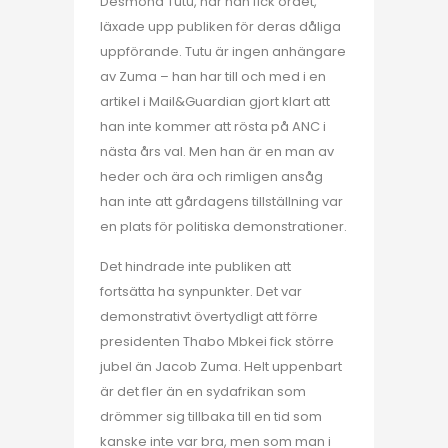
Desmond Tutu, när han fick ordet,
läxade upp publiken för deras dåliga
uppförande. Tutu är ingen anhängare
av Zuma – han har till och med i en
artikel i Mail&Guardian gjort klart att
han inte kommer att rösta på ANC i
nästa års val. Men han är en man av
heder och ära och rimligen ansåg
han inte att gårdagens tillställning var
en plats för politiska demonstrationer.
Det hindrade inte publiken att
fortsätta ha synpunkter. Det var
demonstrativt övertydligt att förre
presidenten Thabo Mbkei fick större
jubel än Jacob Zuma. Helt uppenbart
är det fler än en sydafrikan som
drömmer sig tillbaka till en tid som
kanske inte var bra, men som man i