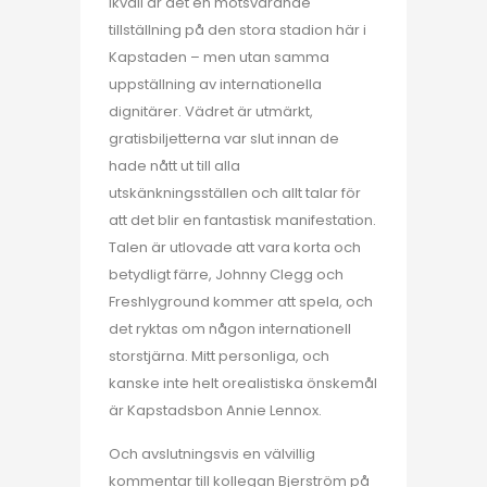
Ikväll är det en motsvarande
tillställning på den stora stadion här i
Kapstaden – men utan samma
uppställning av internationella
dignitärer. Vädret är utmärkt,
gratisbiljetterna var slut innan de
hade nått ut till alla
utskänkningsställen och allt talar för
att det blir en fantastisk manifestation.
Talen är utlovade att vara korta och
betydligt färre, Johnny Clegg och
Freshlyground kommer att spela, och
det ryktas om någon internationell
storstjärna. Mitt personliga, och
kanske inte helt orealistiska önskemål
är Kapstadsbon Annie Lennox.
Och avslutningsvis en välvillig
kommentar till kollegan Bjerström på