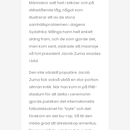
Människor satt fast i bilköer och på
stillastående tåg, något som
illustrerar ett av de stora
samhällsproblemen i dagens
Sydafrika. Många hann helt enkelt
aldrig fram, och de som gjorde det,
men kom sent, vädrade sitt missnöje
så fort president Jacob Zuma visades
i bild.
Den inte särskilt populäre Jacob
Zuma fick också utstå en stor portion
allmän kritik. När han kom in på FNB-
stadium för att delta i ceremonin
gjorde publiken det internationella
fotbollstecknet för “byte” och det
förekom en del bu-rop. Så till den
milda grad att ärkebiskop emeritus,